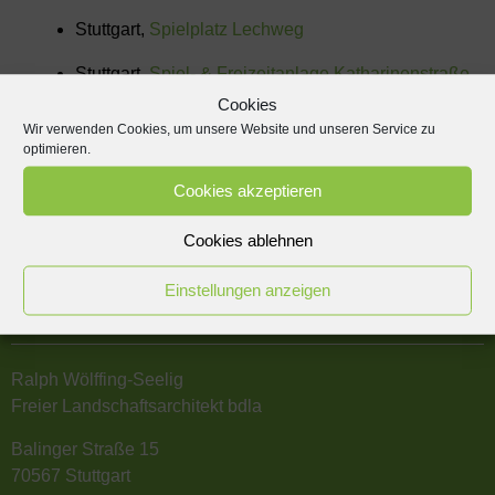
Stuttgart,
Spielplatz Lechweg
Stuttgart,
Spiel- & Freizeitanlage Katharinenstraße
Cookies
Stuttgart, Wagenburg-Gymnasium
Wir verwenden Cookies, um unsere Website und unseren Service zu
optimieren.
Wernau, Evangelischer Johannes-Kindergarten
Cookies akzeptieren
Weil der Stadt, Malmsheimer Weg
Cookies ablehnen
WÖLFFING-SEELIG
Einstellungen anzeigen
LANDSCHAFTSARCHITEKTEN
INGENIEURE
■
Ralph Wölffing-Seelig
Freier Landschaftsarchitekt bdla
Balinger Straße 15
70567 Stuttgart