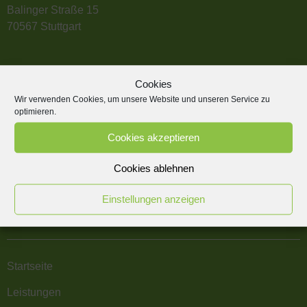
Balinger Straße 15
70567 Stuttgart
Cookies
Kontakt
Wir verwenden Cookies, um unsere Website und unseren Service zu
optimieren.
Telefon: +49 711 633 435 – 0
Cookies akzeptieren
E-Mail: kontakt@rws-net.de
Cookies ablehnen
Einstellungen anzeigen
Über uns
Startseite
Leistungen